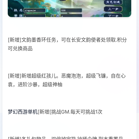
[新增]文韵墨香环任务，可在长安文韵使者处领取.积分
可兑换商品
[新增]新增超级红孩儿。恶魔泡泡，超级飞镰，自在心
袁，进阶沙暴，超级神柚
梦幻西游单机
[新增[挑战GM.每天可挑战1次
[新增]各礼包物品，双倍掉宝符.钟馗令牌.副本重置丹