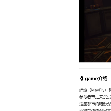
🧷 game介绍
蜉蝣（MayFl
参与者带过来沉浸
这座都市的暗影深
面繁荣边的深层真