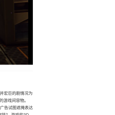
模并宏巨的剧情况为
久的游戏间容物。
广告试图遮掩表达
锁？ 游戏的3D