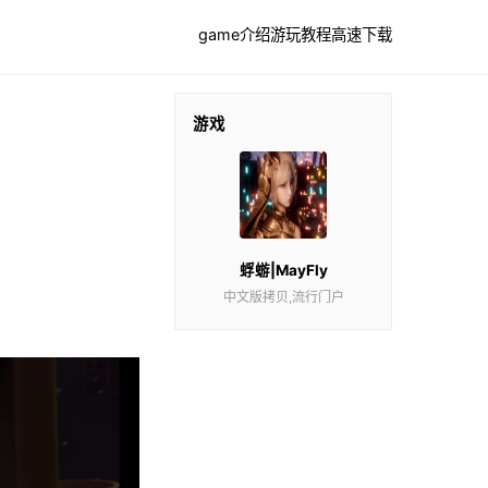
game介绍
游玩教程
高速下载
游戏
蜉蝣|MayFly
中文版拷贝,流行门户