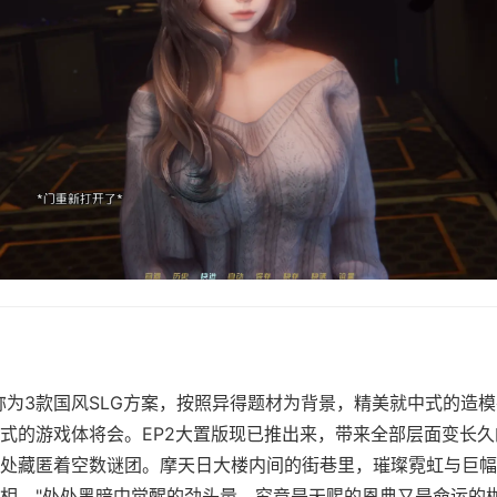
y）称为3款国风SLG方案，按照异得题材为背景，精美就中式的造
式的游戏体将会。EP2大置版现已推出来，带来全部层面变长
处藏匿着空数谜团。摩天日大楼内间的街巷里，璀璨霓虹与巨幅
相。"处处黑暗中觉醒的劲头量，究竟是天赐的恩典又是命运的枷