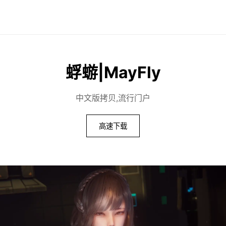
蜉蝣|MayFly
中文版拷贝,流行门户
高速下载