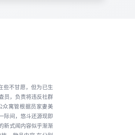
在些不甘愿，但为已生
审查员，负责将违反社群
了公众寓管根据员家妻美
一际间，悠斗还源现即
的新式闻内容似乎渐渐