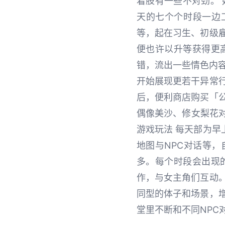
着肢有一些不对劲。 
天的七个个时段一边
等，起在习生、初级
便也许以升等获得更
错，流出一些情色内容
开始展现更若干异常
后，便利商店购买「
偶像美沙、修女梨花对
游戏玩法 每天部为
地图与NPC对话等
多。每个时段会出现
作，与女主角们互动
同型的体子和场景，
堂里不断和不同NPC