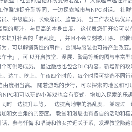
好像整个社会的道德界线变得混乱，广大家越来越性开启
工作赚钱提升职等同，一边探索城市与NPC对话。 社群
雇员、中级雇员、长级雇员、监管员。 当工作表达现优异
高型的薪汁，与更高的本身由度。 这代表您们开始可以
来提升社会的「混乱度」，并且不会立刻被开除。 随着
行为，可以解锁新性的事件，台词与服装也可得产生改变。
公车卡」，可 以开启教堂、漫展、警局等新的图与丰富型
个可供略成员。 最近版版也包含DLC内容，新增新的
早上、边午、晚上、午夜四个时段，每个时段可挑选不同行
，自由度相当高。 随着游戏的步行，可以探索的地区和可
的NPC和可以玩的小游戏也会有变式，增加入探索的乐趣
。同时一边提升职等，一边提高地带的混乱度。 並透过一
增加和女主角的亲密度。 教堂和漫展也有各自的活动和极
对话，参与忏悔 和唱诗和修女拉近关于系，发现教堂隐藏