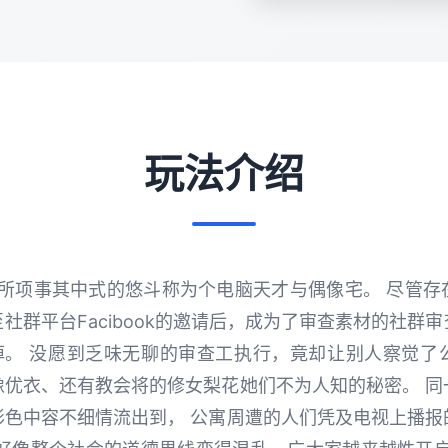
玩法介绍
有所项事其中式的悠斗称为个电脑天才与偶像宅。 尽管存
社群平台Facibook的邀请后，成为了审查素材的社群
ng掉。 没愿到乏味无聊的审查工执行，竟却让别人察觉
像优衣、还有教会将的修女梨花她们不为人知的秘密。 同
形色中容不细情流出到， 公寓周遭的人们凭及电视上播报