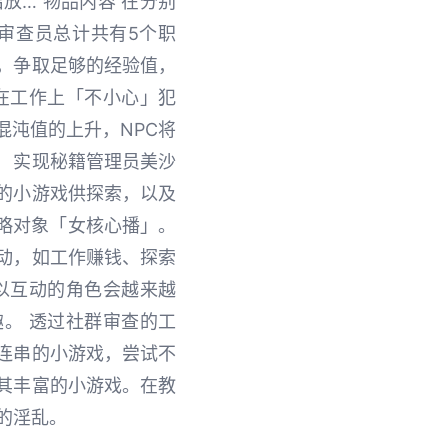
放… 物品内容 在分别
审查员总计共有5个职
，争取足够的经验值，
在工作上「不小心」犯
混沌值的上升，NPC将
 实现秘籍管理员美沙
的小游戏供探索，以及
攻略对象「女核心播」。
动，如工作赚钱、探索
以互动的角色会越来越
。 透过社群审查的工
连串的小游戏，尝试不
其丰富的小游戏。在教
的淫乱。